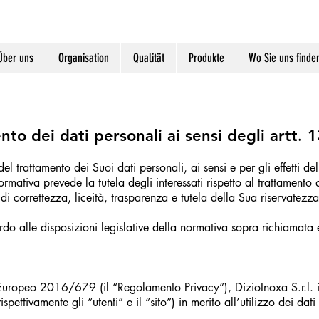
Über uns
Organisation
Qualität
Produkte
Wo Sie uns finde
nto dei dati personali ai sensi degli artt
 del trattamen
to dei Suoi dati personali, ai sensi e per gli effett
rmativa prevede la tutela degli interessati rispetto al trattamento 
di correttezza, liceità, trasparenza e tutela della Sua riservatezza
ordo alle disposizioni legislative della normativa sopra richiamata e
Europeo 2016/679 (il “Regolamento Privacy”), DizioInoxa S.r.l. int
ispettivamente gli “utenti” e il “sito”) in merito all’utilizzo dei dat