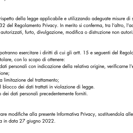
nel rispetto della legge applicabile e utilizzando adeguate misure d
e 32 del Regolamento Privacy. In merito si conferma, tra l’altro, l
utorizzati, furto, divulgazione, modifica o distruzione non autoriz
potranno esercitare i diritti di cui gli artt. 15 e seguenti del Reg
tolare, con lo scopo di ottenere:
ati personali con indicazione della relativa origine, verificarne l
ione;
a limitazione del trattamento;
blocco dei dati trattati in violazione di legge.
o dei dati personali precedentemente forniti.
ortare modifiche alla presente Informativa Privacy, sostituendola all
iata in data 27 giugno 2022.