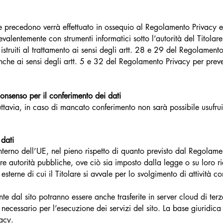
he
precedono verrà effettuato in ossequio al Regolamento Privacy e 
 prevalentemente con strumenti informatici sotto l’autorità del Titola
 istruiti al trattamento ai sensi degli artt. 28 e 29 del Regolamen
he ai sensi degli artt. 5 e 32 del Regolamento Privacy per prevenir
onsenso per il conferimento dei dati
tuttavia, in caso di mancato conferimento non sarà possibile usufruir
 dati
interno dell’UE, nel pieno rispetto di quanto previsto dal Regolamen
re autorità pubbliche, ove ciò sia imposto dalla legge o su loro ri
à esterne di cui il Titolare si avvale per lo svolgimento di attività 
te dal sito potrann
o essere anche trasferite in server cloud di terz
 necessario per l’esecuzione dei servizi del sito. La base giuridica 
acy.