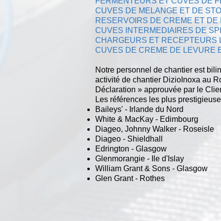
FERMENTEURS ET CUVES DE 
CUVES DE MELANGE ET DE ST
RESERVOIRS DE CREME ET DE
CUVES INTERMEDIAIRES DE SP
CHARGEURS ET RECEPTEURS 
CUVES DE CREME DE LEVURE 
Notre personnel de chantier est bi
activité de chantier DizioInoxa au 
Déclaration » approuvée par le Client
Les références les plus prestigieuse
Baileys' - Irlande du Nord
White & MacKay - Edimbourg
Diageo, Johnny Walker - Roseisle
Diageo - Shieldhall
Edrington - Glasgow
Glenmorangie - Ile d'Islay
William Grant & Sons - Glasgow
Glen Grant - Rothes