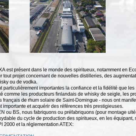
A est présent dans le monde des spiritueux, notamment en Ec
ur tout projet concernant de nouvelles distilleries, des augmenta
isky ou de vodka.
rticulièrement importantes la confiance et la fidélité que les 
é comme les producteurs finlandais de whisky de seigle, les p
s français de rhum solaire de Saint-Domingue - nous ont manife
 importante et acquérir des références très prestigieuses.
 ou BS, nous fabriquons ou préfabriquons (pour montage ultéri
dable du cycle de production des spiritueux, en les équipant, si
PI 2000 et la réglementation ATEX: