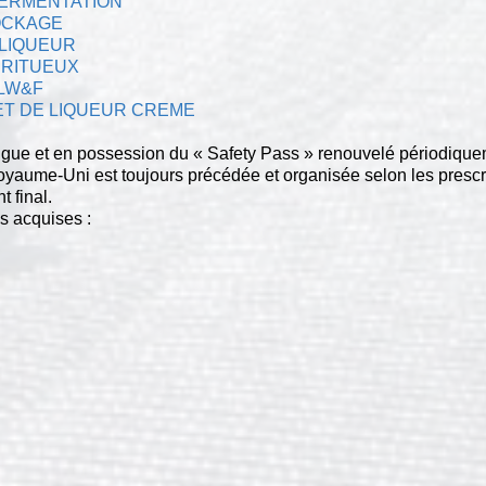
FERMENTATION
OCKAGE
 LIQUEUR
IRITUEUX
LW&F
ET DE LIQUEUR CREME
lingue et en possession du « Safety Pass » renouvelé périodiq
Royaume-Uni est toujours précédée et organisée selon les presc
 final.
s acquises :