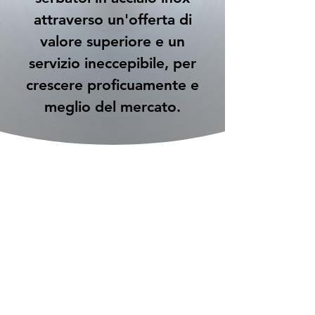
attraverso un'offerta di
valore superiore e un
servizio ineccepibile, per
crescere proficuamente e
meglio del mercato.
LORO SI FIDANO DI NOI: