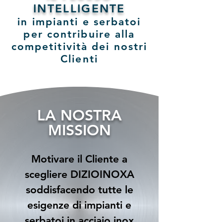
INTELLIGENTE
in impianti e serbatoi
per contribuire alla
competitività dei nostri
Clienti
LA NOSTRA
MISSION
Motivare il Cliente a
scegliere DIZIOINOXA
soddisfacendo tutte le
esigenze di impianti e
serbatoi in acciaio inox